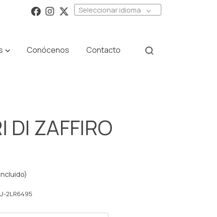
Seleccionar idioma
s
Conócenos
Contacto
I DI ZAFFIRO
incluido)
U-2LR6495