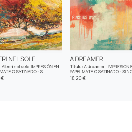
ERI NEL SOLE
A DREAMER...
: Alberi nel sole. IMPRESIÓN EN
Título: A dreamer... IMPRESIÓN 
MATE O SATINADO - SI ...
PAPEL MATE O SATINADO - SI NO 
 €
18,20 €