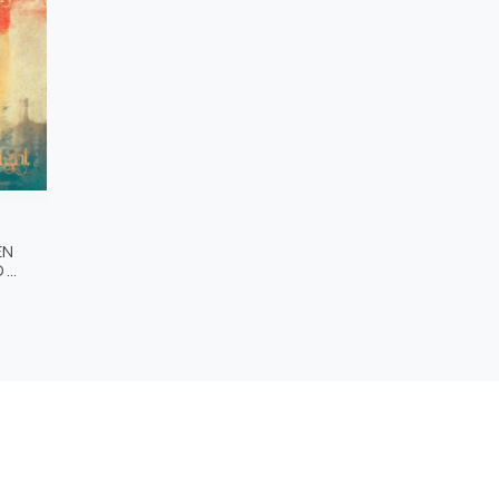
EN
...