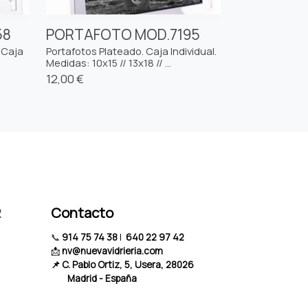
58
PORTAFOTO MOD.7195
 Caja
Portafotos Plateado. Caja Individual.
Medidas: 10x15 // 13x18 // ...
12,00 €
2
Contacto
📞
914 75 74 38
|
640 22 97 42
📩
nv@nuevavidrieria.com
📌 C. Pablo Ortiz, 5, Usera, 28026
Madrid - España